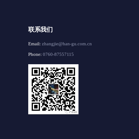
联系我们
Email:
zhangjie@han-gu.com.cn
Phone:
0760-87557115